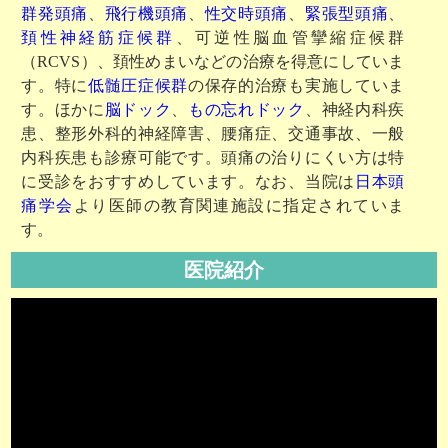
群発頭痛
、
飛行機頭痛
、
性交時頭痛
、
緊張型頭痛
、
頚性神経筋症候群
、可逆性脳血管攣縮症候群
（RCVS）、頚性めまいなどの治療を得意にしていま
す。特に
低髄圧症候群
の保存的治療も実施していま
す。ほかに
脳ドック
、
もの忘れドック
、神経内科疾
患、整形外科的神経障害、腰痛症、交通事故、一般
内科疾患も診療可能です。頭痛の治りにくい方は特
に受診をおすすめしています。なお、当院は
日本頭
痛学会
より医師の教育関連施設に指定されていま
す。
医院紹介