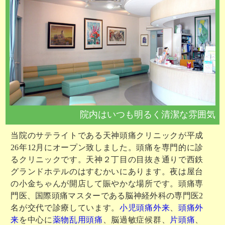
院内はいつも明るく清潔な雰囲気
当院のサテライトである天神頭痛クリニックが平成
26年12月にオープン致しました。頭痛を専門的に診
るクリニックです。天神２丁目の目抜き通りで西鉄
グランドホテルのはすむかいにあります。夜は屋台
の小金ちゃんが開店して賑やかな場所です。頭痛専
門医、国際頭痛マスターである脳神経外科の専門医2
名が交代で診療しています。
小児頭痛外来
、
頭痛外
来
を中心に
薬物乱用頭痛
、脳過敏症候群、
片頭痛
、