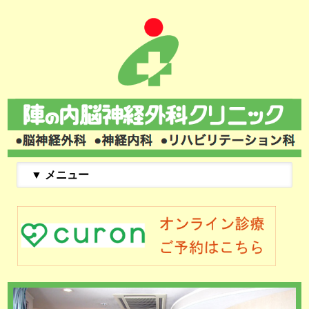
▼ メニュー
どんな病気を見てくれるの？
コミュニティー広場(掲示板)
最新型医療用レーザー脱毛
小児頭痛外来(掲示板)
天神頭痛クリニック
院長・スタッフ紹介
頭痛外来(掲示板)
群発頭痛(掲示板)
マイカルテQ&A
脳ドックの予約
トップページ
健康チェック
書籍とビデオ
診療の予約
診療案内
リンク集