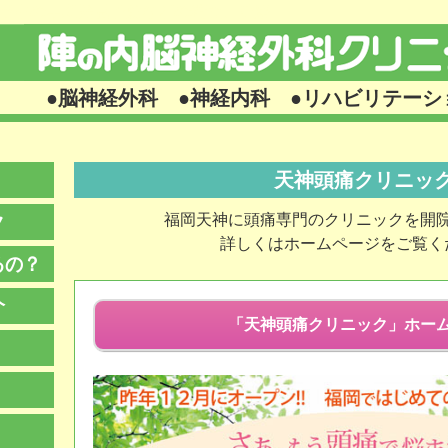
脳卒中の早期発見予防などの精査、治療
●脳神経外科 ●神経内科 ●リハビリテーシ
天神頭痛クリニッ
ク
福岡天神に頭痛専門のクリニックを開
詳しくはホームページをご覧く
るの？
介
「天神頭痛クリニック」ホー