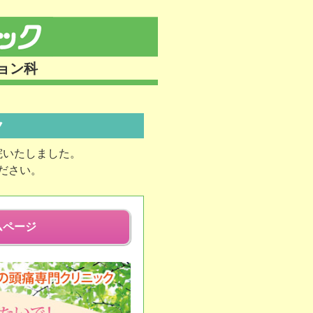
ョン科
ク
院いたしました。
ださい。
ムページ